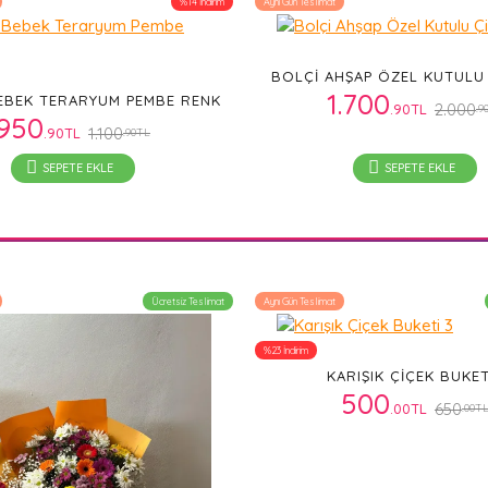
%14 İndirim
Aynı Gün Teslimat
BOLÇI AHŞAP ÖZEL KUTULU
1.700
BEBEK TERARYUM PEMBE RENK
2.000
.90TL
.9
950
1.100
.90TL
.90TL
SEPETE EKLE
SEPETE EKLE
Ücretsiz Teslimat
Aynı Gün Teslimat
%23 İndirim
KARIŞIK ÇIÇEK BUKET
500
650
.00TL
.00T