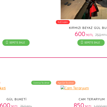
%20 İndirim
KIRMIZI BEYAZ GÜL BU
600
750
.90TL
.90T
SEPETE EKLE
SEPETE EKLE
Ücretsiz Teslimat
Aynı Gün Teslimat
GÜL BUKETI
CAM TERARYUM
600
850
750
1.000
.90TL
.90TL
.90TL
.90