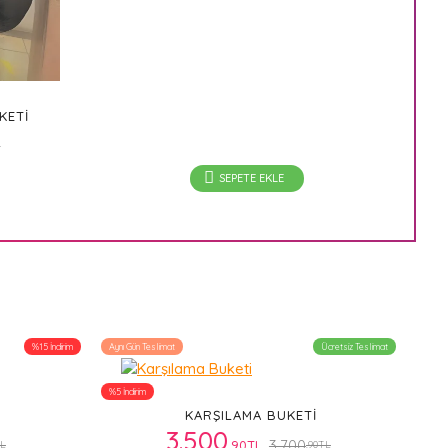
KETI
L
SEPETE EKLE
%15 İndirim
Aynı Gün Teslimat
Ücretsiz Teslimat
%5 İndirim
KARŞILAMA BUKETI
3.500
3.700
.90TL
TL
.90TL