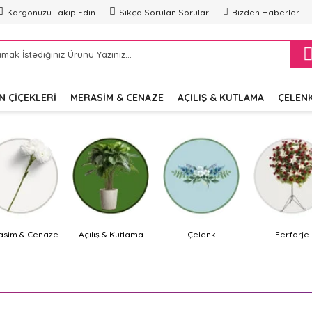
Kargonuzu Takip Edin
Sıkça Sorulan Sorular
Bizden Haberler
 ÇIÇEKLERI
MERASIM & CENAZE
AÇILIŞ & KUTLAMA
ÇELEN
asim & Cenaze
Açılış & Kutlama
Çelenk
Ferforje