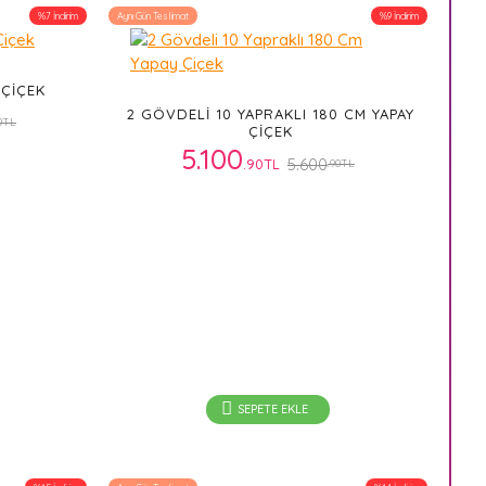
%7 İndirim
Aynı Gün Teslimat
%9 İndirim
 ÇIÇEK
2 GÖVDELI 10 YAPRAKLI 180 CM YAPAY
0TL
ÇIÇEK
5.100
5.600
.90TL
.90TL
SEPETE EKLE