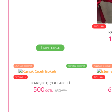
%10 İndirim
K
1
SEPETE EKLE
Aynı Gün Teslimat
Ücretsiz Teslimat
Aynı Gün Teslimat
%23 İndirim
%5 İndirim
KARIŞIK ÇIÇEK BUKETI
500
6
650
.00TL
.00TL