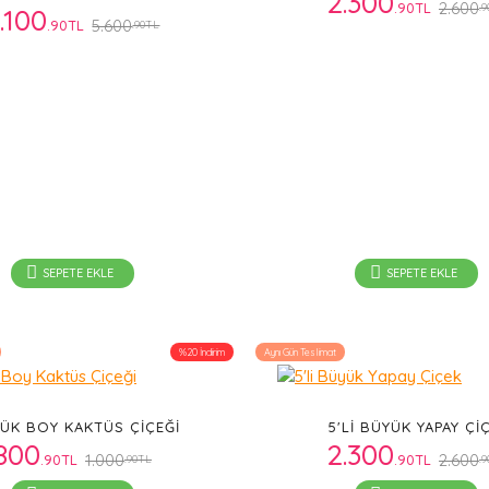
2.300
2.600
.90TL
.
.100
5.600
.90TL
.90TL
SEPETE EKLE
SEPETE EKLE
%20 İndirim
Aynı Gün Teslimat
ÜK BOY KAKTÜS ÇIÇEĞI
5'LI BÜYÜK YAPAY ÇI
800
2.300
1.000
2.600
.90TL
.90TL
.90TL
.