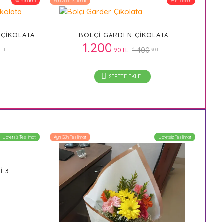
%15 İndirim
Aynı Gün Teslimat
%14 İndirim
 ÇIKOLATA
BOLÇI GARDEN ÇIKOLATA
1.200
1.400
.90TL
0TL
.90TL
SEPETE EKLE
Ücretsiz Teslimat
Aynı Gün Teslimat
Ücretsiz Teslimat
I 3
L