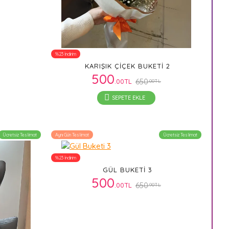
%23 İndirim
KARIŞIK ÇIÇEK BUKETI 2
500
650
.00TL
.00TL
SEPETE EKLE
Ücretsiz Teslimat
Aynı Gün Teslimat
Ücretsiz Teslimat
%23 İndirim
GÜL BUKETI 3
500
650
.00TL
.90TL