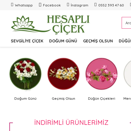
Whatsapp
Facebook
İnstagram
0552 393 47 60
SEVGILIYE ÇIÇEK
DOĞUM GÜNÜ
GEÇMIŞ OLSUN
DÜĞÜN
ü
Doğum Günü
Geçmiş Olsun
Düğün Çiçekleri
Mer
İNDIRIMLI ÜRÜNLERIMIZ