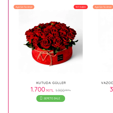
Aynı Gün Teslimat
%11 İndirim
Aynı Gün Teslimat
KUTUDA GÜLLER
VAZOD
1.700
3
1.900
.90TL
.90TL
SEPETE EKLE