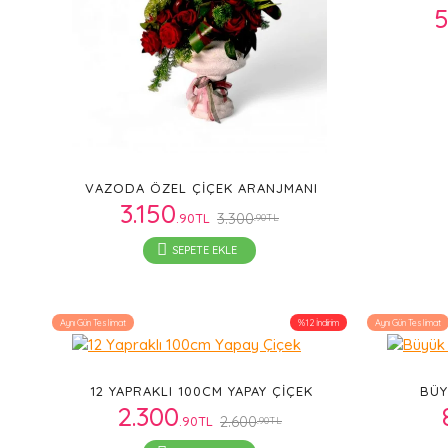
5
VAZODA ÖZEL ÇIÇEK ARANJMANI
3.150
3.300
.90TL
.90TL
SEPETE EKLE
Aynı Gün Teslimat
%12 İndirim
Aynı Gün Teslimat
12 YAPRAKLI 100CM YAPAY ÇIÇEK
BÜY
2.300
2.600
.90TL
.90TL