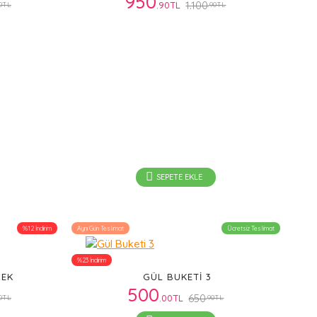
950
1.100
.90TL
90TL
.90TL
SEPETE EKLE
%12 İndirim
Aynı Gün Teslimat
Ücretsiz Teslimat
%23 İndirim
ÇEK
GÜL BUKETI 3
500
650
.00TL
90TL
.90TL