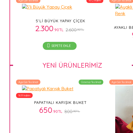
Aynı Gün Teslimat
%12 İndirim
Aynı Gün Teslimat
5'LI BÜYÜK YAPAY ÇIÇEK
2.300
AYAKLI 
2.600
.90TL
.90TL
SEPETE EKLE
YENI ÜRÜNLERIMIZ
Aynı Gün Teslimat
Ücretsiz Teslimat
Aynı Gün Teslimat
%19 İndirim
PAPATYALI KARIŞIK BUKET
650
800
.90TL
.90TL