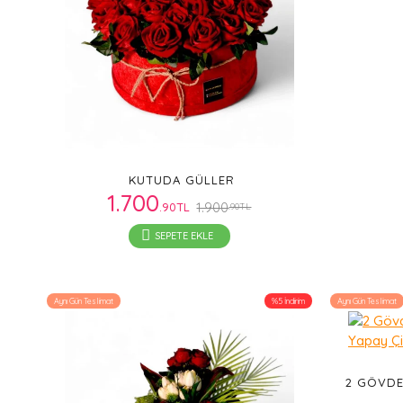
KUTUDA GÜLLER
1.700
1.900
.90TL
.90TL
SEPETE EKLE
Aynı Gün Teslimat
%5 İndirim
Aynı Gün Teslimat
2 GÖVDEL