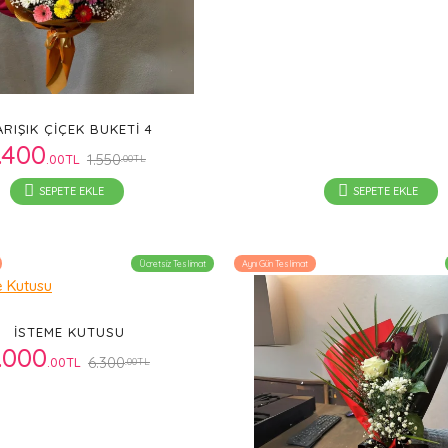
ARIŞIK ÇIÇEK BUKETI 4
.400
1.550
.00TL
.00TL
SEPETE EKLE
SEPETE EKLE
Ücretsiz Teslimat
Aynı Gün Teslimat
İSTEME KUTUSU
.000
6.300
.00TL
.00TL