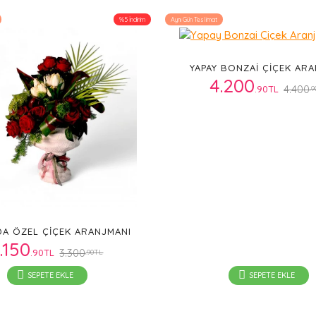
%5 İndirim
Aynı Gün Teslimat
YAPAY BONZAI ÇIÇEK AR
4.200
4.400
.90TL
.
A ÖZEL ÇIÇEK ARANJMANI
.150
3.300
.90TL
.90TL
SEPETE EKLE
SEPETE EKLE