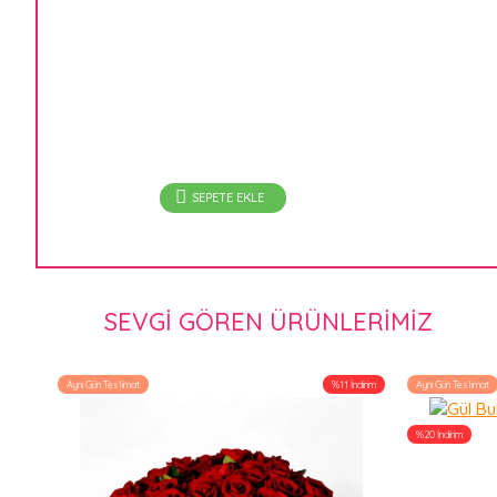
SEPETE EKLE
SEVGI GÖREN ÜRÜNLERIMIZ
Aynı Gün Teslimat
%11 İndirim
Aynı Gün Teslimat
%20 İndirim