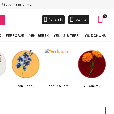
İletişim Bilgilerimiz
0
ÜYE GIRIŞI
KAYIT OL
K
FERFORJE
YENI BEBEK
YENI İŞ & TERFI
YIL DÖNÜMÜ
Yeni Bebek
Yeni İş & Terfi
Yıl Dönümü