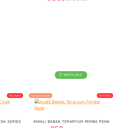
SEPETE EKLE
%12 İndirim
Aynı Gün Teslimat
%14 İndirim
ÇEK SERIES
AYAKLI BEBEK TERARYUM PEMBE RENK