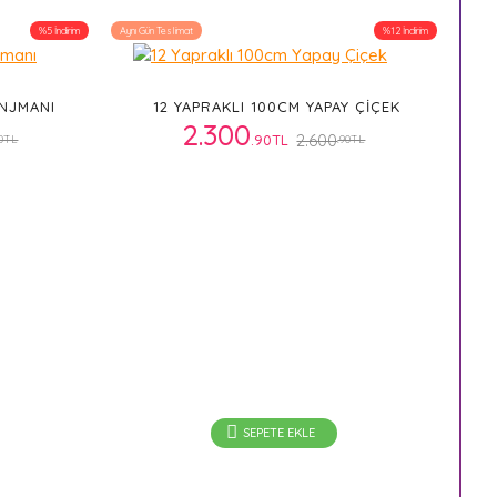
%5 İndirim
Aynı Gün Teslimat
%12 İndirim
ANJMANI
12 YAPRAKLI 100CM YAPAY ÇIÇEK
2.300
2.600
.90TL
90TL
.90TL
SEPETE EKLE