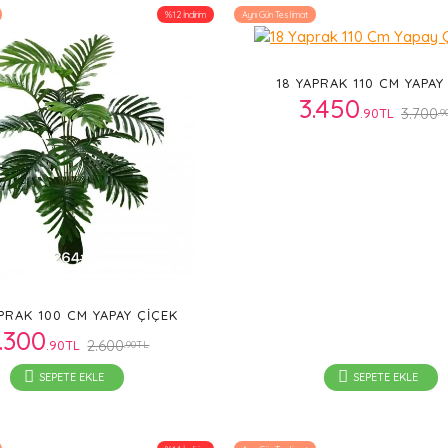
%12 İndirim
Aynı Gün Teslimat
18 YAPRAK 110 CM YAPAY
3.450
3.700
.90TL
.9
PRAK 100 CM YAPAY ÇIÇEK
.300
2.600
.90TL
.90TL
SEPETE EKLE
SEPETE EKLE