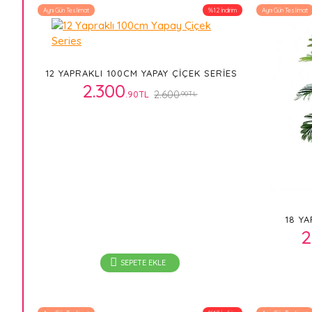
Aynı Gün Teslimat
%12 İndirim
Aynı Gün Teslimat
12 YAPRAKLI 100CM YAPAY ÇIÇEK SERIES
2.300
2.600
.90TL
.90TL
18 YA
2
SEPETE EKLE