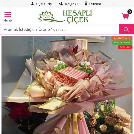
Üye Girişi
Kayıt Ol
İletişim
0
Menü
Aynı Gün Teslimat
Ücretsiz Teslimat
%10 İndirim