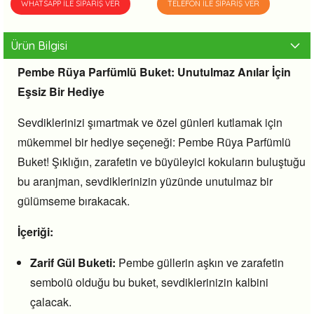
WHATSAPP İLE SIPARIŞ VER
TELEFON İLE SIPARIŞ VER
Ürün Bilgisi
Pembe Rüya Parfümlü Buket: Unutulmaz Anılar İçin
Eşsiz Bir Hediye
Sevdiklerinizi şımartmak ve özel günleri kutlamak için
mükemmel bir hediye seçeneği:
Pembe Rüya Parfümlü
Buket!
Şıklığın,
zarafetin ve büyüleyici kokuların buluştuğu
bu aranjman,
sevdiklerinizin yüzünde unutulmaz bir
gülümseme bırakacak.
İçeriği:
Zarif Gül Buketi:
Pembe güllerin aşkın ve zarafetin
sembolü olduğu bu buket,
sevdiklerinizin kalbini
çalacak.